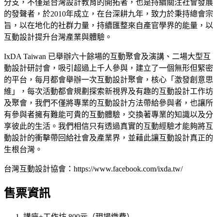
分支，不僅是台灣設計教育的開拓者，也是持續關注社會發展
的發聲者，於2010年成立，在台深耕九年，致力於秉持總會宗
旨，以在地化的社群力量，持續匯整來自產官學界的能量，以
互動設計提升台灣產業與體驗。
IxDA Taiwan 已舉辦六十餘場的互動聚會及演講、二場大型互
動設計研討會，吸引超過上千人參與，建立了一個無形但緊密
的平台，每月都會舉辦一次互動設計聚會，核心「激發創意思
維」，每次活動都會規劃探索新視界及有趣的互動設計工作坊
及聚會，我們不僅將專業的互動設計方法帶給參與者，也讓所
有參與者擁有難能可貴的互動體驗，交換著專業的知識以及分
享彼此的生活。我們相信只有透過真實的互動經驗才能夠將互
動設計的衝擊帶回給社會及產業界，並藉此讓互動設計真正的
生根台灣。
台灣互動設計協會：https://www.facebook.com/ixda.tw/
售票資訊
講座+工作坊 800元（現場繳費）